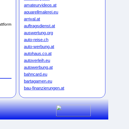
amateurvideos.at
aquarellmalerei.eu
arrival.at
attform
auftragsdienst.at
auswertung.org
auto-reise.ch
auto-werbung.at
autohaus.co.at
autoverleih.eu
autowerbung.at
bahncard.eu
bartagamen.eu
bau-finanzierungen.at
bauunternehmen.eu
bikeweb.de
bluecard.at
blumenkauf.at
blumenpflege.eu