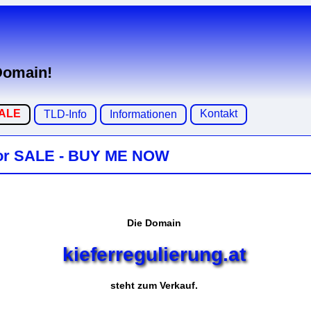
 Domain!
SALE
Kontakt
TLD-Info
Informationen
r SALE - BUY ME NOW
Die Domain
kieferregulierung.at
steht zum Verkauf.