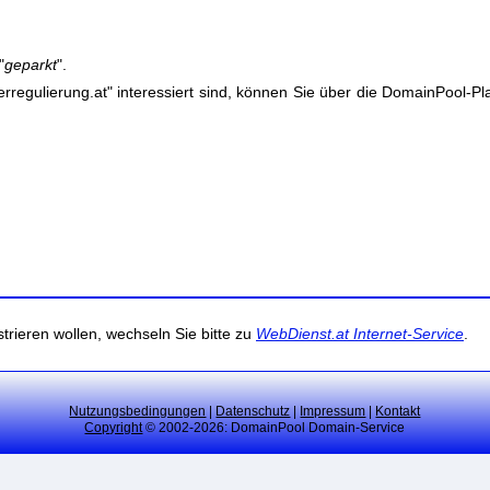
"
geparkt
".
egulierung.at" interessiert sind, können Sie über die DomainPool-Pl
trieren wollen, wechseln Sie bitte zu
WebDienst.at Internet-Service
.
Nutzungsbedingungen
|
Datenschutz
|
Impressum
|
Kontakt
Copyright
© 2002-2026: DomainPool Domain-Service